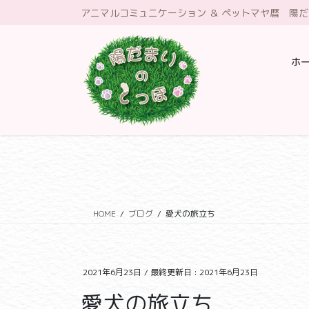
コ
ナ
アニマルコミュニケーション ＆ ペットマヤ暦 陽
ン
ビ
テ
ゲ
ン
ー
ホ
ツ
シ
に
ョ
移
ン
動
に
移
動
HOME
ブログ
愛犬の旅立ち
2021年6月23日
/ 最終更新日 :
2021年6月23日
愛犬の旅立ち